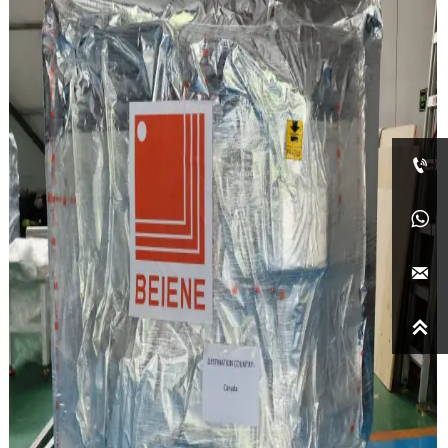



