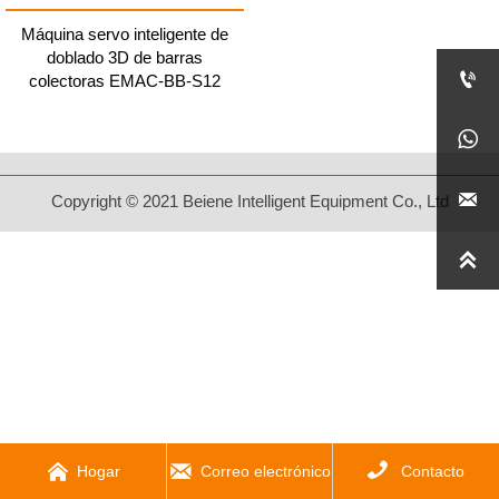
Máquina servo inteligente de
doblado 3D de barras

colectoras EMAC-BB-S12


Copyright © 2021 Beiene Intelligent Equipment Co., Ltd




Hogar
Correo electrónico
Contacto