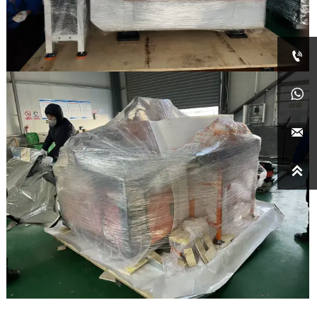



