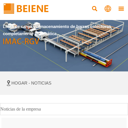



Línea de carga y almacenamiento de barras colectoras
completamente automática

HOGAR
-
NOTICIAS
Noticias de la empresa